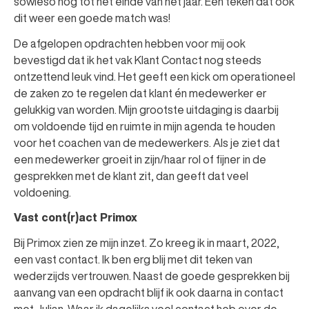
sowieso nog tot het einde van het jaar. Een teken dat ook
dit weer een goede match was!
De afgelopen opdrachten hebben voor mij ook
bevestigd dat ik het vak Klant Contact nog steeds
ontzettend leuk vind. Het geeft een kick om operationeel
de zaken zo te regelen dat klant én medewerker er
gelukkig van worden. Mijn grootste uitdaging is daarbij
om voldoende tijd en ruimte in mijn agenda te houden
voor het coachen van de medewerkers. Als je ziet dat
een medewerker groeit in zijn/haar rol of fijner in de
gesprekken met de klant zit, dan geeft dat veel
voldoening.
Vast cont(r)act Primox
Bij Primox zien ze mijn inzet. Zo kreeg ik in maart, 2022,
een vast contact. Ik ben erg blij met dit teken van
wederzijds vertrouwen. Naast de goede gesprekken bij
aanvang van een opdracht blijf ik ook daarna in contact