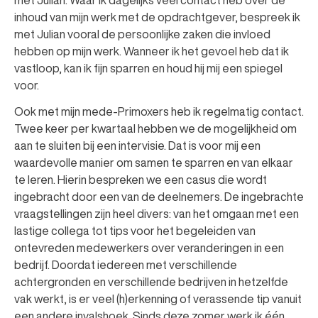
met Julian. Waar ik dagelijks veel contact heb over de
inhoud van mijn werk met de opdrachtgever, bespreek ik
met Julian vooral de persoonlijke zaken die invloed
hebben op mijn werk. Wanneer ik het gevoel heb dat ik
vastloop, kan ik fijn sparren en houd hij mij een spiegel
voor.
Ook met mijn mede-Primoxers heb ik regelmatig contact.
Twee keer per kwartaal hebben we de mogelijkheid om
aan te sluiten bij een intervisie. Dat is voor mij een
waardevolle manier om samen te sparren en van elkaar
te leren. Hierin bespreken we een casus die wordt
ingebracht door een van de deelnemers. De ingebrachte
vraagstellingen zijn heel divers: van het omgaan met een
lastige collega tot tips voor het begeleiden van
ontevreden medewerkers over veranderingen in een
bedrijf. Doordat iedereen met verschillende
achtergronden en verschillende bedrijven in hetzelfde
vak werkt, is er veel (h)erkenning of verassende tip vanuit
een andere invalshoek. Sinds deze zomer werk ik één