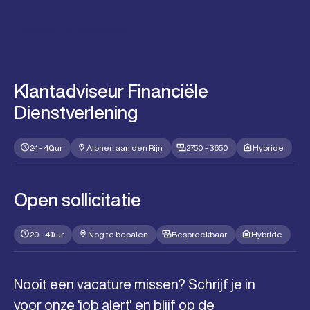
Uitgelichte vacatures
Klantadviseur Financiële
Dienstverlening
24 - 40
uur
Alphen aan den Rijn
2750 - 3650
Hybride
Open sollicitatie
20 - 40
uur
Nog te bepalen
Bespreekbaar
Hybride
Nooit een vacature missen? Schrijf je in
voor onze 'job alert' en blijf op de