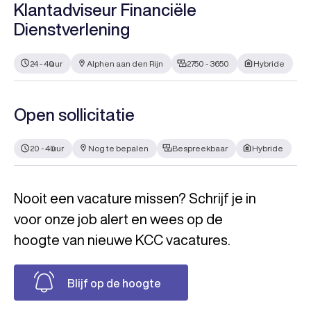
Klantadviseur Financiële
Dienstverlening
24 - 40
uur
Alphen aan den Rijn
2750 - 3650
Hybride
Open sollicitatie
20 - 40
uur
Nog te bepalen
Bespreekbaar
Hybride
Nooit een vacature missen? Schrijf je in
voor onze job alert en wees op de
hoogte van nieuwe KCC vacatures.
Blijf op de hoogte