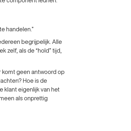
chte component leunen.
te handelen.”
edereen begrijpelijk. Alle
zelf, als de “hold” tijd,
 Er komt geen antwoord op
wachten? Hoe is de
klant eigenlijk van het
meen als onprettig