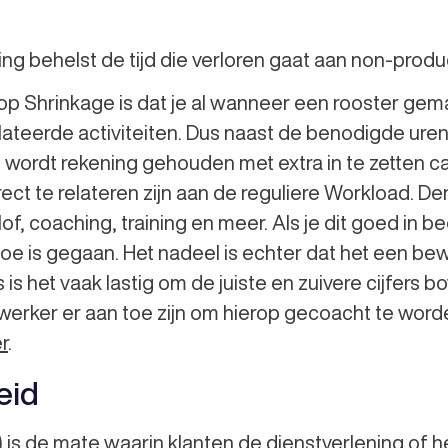
ng behelst de tijd die verloren gaat aan non-produ
 op Shrinkage is dat je al wanneer een rooster gem
lateerde activiteiten. Dus naast de benodigde uren
wordt rekening gehouden met extra in te zetten cap
irect te relateren zijn aan de reguliere Workload. De
lof, coaching, training en meer. Als je dit goed in b
rtoe is gegaan. Het nadeel is echter dat het een bew
 is het vaak lastig om de juiste en zuivere cijfers bo
erker er aan toe zijn om hierop gecoacht te word
r
.
eid
 is de mate waarin klanten de dienstverlening of h