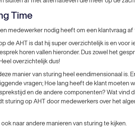
n sluiten af met alternatieven die meer op de za
ng Time
een medewerker nodig heeft om een klantvraag af 
p de AHT is dat hij super overzichtelijk is en voor i
sprek horen vallen hieronder. Dus zowel het gesprek 
Heel overzichtelijk dus!
 deze manier van sturing heel eendimensionaal is.
liggende vragen; Hoe lang heeft de klant moeten 
prekstijd en de andere componenten? Wat vind de 
t sturing op AHT door medewerkers over het alge
ok naar andere manieren van sturing te kijken.