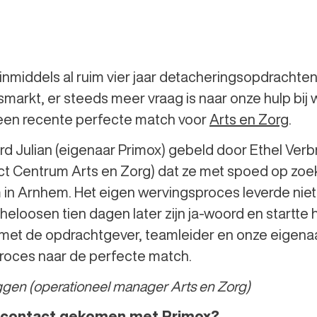
 inmiddels al ruim vier jaar detacheringsopdrachte
markt, er steeds meer vraag is naar onze hulp bij w
n een recente perfecte match voor
Arts en Zorg
.
 Julian (eigenaar Primox) gebeld door Ethel Verb
 Centrum Arts en Zorg) dat ze met spoed op zoe
 in Arnhem. Het eigen wervingsproces leverde niet
heloosen tien dagen later zijn ja-woord en startte h
ew met de opdrachtgever, teamleider en onze eigena
proces naar de perfecte match.
ggen (operationeel manager Arts en Zorg)
in contact gekomen met Primox?