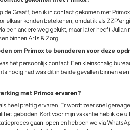
 de Graaff, ben ik in contact gekomen met Primox. 
oor elkaar konden betekenen, omdat ik als ZZP’er g
via een andere weg gelukt, maar later heeft Julian
sen binnen Arts & Zorg.
reden om Primox te benaderen voor deze opd
was het persoonlijk contact. Een kleinschalig bureau
tants nodig had was dit in beide gevallen binnen e
erking met Primox ervaren?
s heel prettig ervaren. Er wordt zeer snel gereagee
eit geboden. Kort voor mijn vakantie heb ik de ui
licitatieproces gaan lopen en hebben we via What