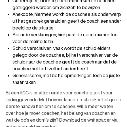
Ondermijnen; door te ondermijnen kan de coachee
getriggerd worden om zichzelf te bewijzen
Anekdote; hiermee wordt de coachee als onderwerp
uit het gesprek gehaald en geeft de coach een ander
beeld op de situatie
Absurde verklaringen; hier past de coach humor toe
voor de realiteitszin
Schuld verschuiven; vaak wordt de schuld elders
gelegd door de coachee, bij het verschuiven van de
schuld naar de coachee geeft de coach aan dat de
coachee het heft zelf in handen heeft
Generaliseren; met botte opmerkingen toch de juiste
snaar raken
Bij een KCC is er altijd ruimte voor coaching, juist voor
leidinggevende. Met bovenstaande technieken heb je de
eerste handvatten om te coachen. Wil je meer weten
over hoe je moet coachen, het belang van coachen en
wat de do’s en dont’s zijn? Download de whitepaper via
het invoerveld hieronder!