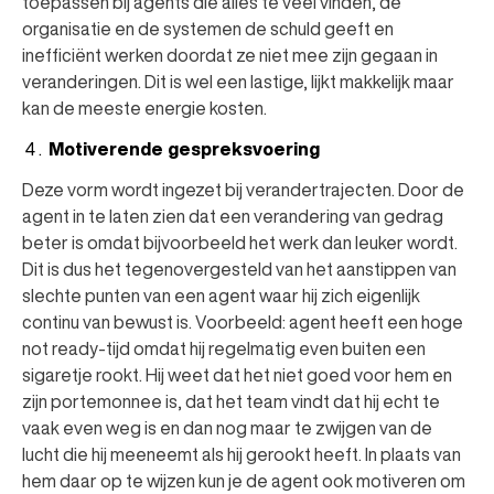
toepassen bij agents die alles te veel vinden, de
organisatie en de systemen de schuld geeft en
inefficiënt werken doordat ze niet mee zijn gegaan in
veranderingen. Dit is wel een lastige, lijkt makkelijk maar
kan de meeste energie kosten.
Motiverende gespreksvoering
Deze vorm wordt ingezet bij verandertrajecten. Door de
agent in te laten zien dat een verandering van gedrag
beter is omdat bijvoorbeeld het werk dan leuker wordt.
Dit is dus het tegenovergesteld van het aanstippen van
slechte punten van een agent waar hij zich eigenlijk
continu van bewust is. Voorbeeld: agent heeft een hoge
not ready-tijd omdat hij regelmatig even buiten een
sigaretje rookt. Hij weet dat het niet goed voor hem en
zijn portemonnee is, dat het team vindt dat hij echt te
vaak even weg is en dan nog maar te zwijgen van de
lucht die hij meeneemt als hij gerookt heeft. In plaats van
hem daar op te wijzen kun je de agent ook motiveren om